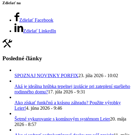
Zdielať na
Zdielať Facebook
Zdielať LinkedIn
Posledné články
SPOZNAJ NOVINKY PORFIX
23. júla 2026 - 10:02
Aká je ideálna hrúbka tepelnej izolácie pri zateplení staršieho
rodinného domu?
17. júla 2026 - 9:31
Ako získať funkčnú a krásnu záhradu? Použite výrobky
Leier!
4. júna 2026 - 9:46
Šetrné vykurovanie s komínovým systémom Leier
20. mája
2026 - 8:57