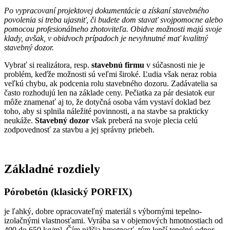
Po vypracovaní projektovej dokumentácie a získaní stavebného
povolenia si treba ujasniť, či budete dom stavať svojpomocne alebo
pomocou profesionálneho zhotoviteľa. Obidve možnosti majú svoje
klady, avšak, v obidvoch prípadoch je nevyhnutné mať kvalitný
stavebný dozor.
Vybrať si realizátora, resp.
stavebnú firmu
v súčasnosti nie je
problém, keďže možnosti sú veľmi široké. Ľudia však neraz robia
veľkú chybu, ak podcenia rolu stavebného dozoru. Zadávatelia sa
často rozhodujú len na základe ceny. Pečiatka za pár desiatok eur
môže znamenať aj to, že dotyčná osoba vám vystaví doklad bez
toho, aby si splnila náležité povinnosti, a na stavbe sa prakticky
neukáže.
Stavebný dozor
však preberá na svoje plecia celú
zodpovednosť za stavbu a jej správny priebeh.
Základné rozdiely
Pórobetón (klasický PORFIX)
je ľahký, dobre opracovateľný materiál s výbornými tepelno-
izolačnými vlastnosťami. Vyrába sa v objemových hmotnostiach od
400 do 650 kg/m³. Čím nižšia hmotnosť, tým lepší tepelný odpor,