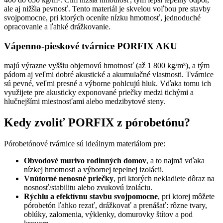
ale aj nižšia pevnosť. Tento materiál je skvelou voľbou pre stavby
svojpomocne, pri ktorých oceníte nízku hmotnosť, jednoduché
opracovanie a ľahké drážkovanie.
Vápenno-pieskové tvárnice PORFIX AKU
majú výrazne vyššiu objemovú hmotnosť (až 1 800 kg/m³), a tým
pádom aj veľmi dobré akustické a akumulačné vlastnosti. Tvárnice
sú pevné, veľmi presné a výborne pohlcujú hluk. Vďaka tomu ich
využijete pre akusticky exponované priečky medzi tichými a
hlučnejšími miestnosťami alebo medzibytové steny.
Kedy zvoliť PORFIX z pórobetónu?
Pórobetónové tvárnice sú ideálnym materiálom pre:
Obvodové murivo rodinných domov
, a to najmä vďaka
nízkej hmotnosti a výbornej tepelnej izolácii.
Vnútorné nenosné priečky
, pri ktorých nekladiete dôraz na
nosnosť/stabilitu alebo zvukovú izoláciu.
Rýchlu a efektívnu stavbu svojpomocne
, pri ktorej môžete
pórobetón ľahko rezať, drážkovať a prenášať: rôzne tvary,
oblúky, zalomenia, výklenky, domurovky štítov a pod