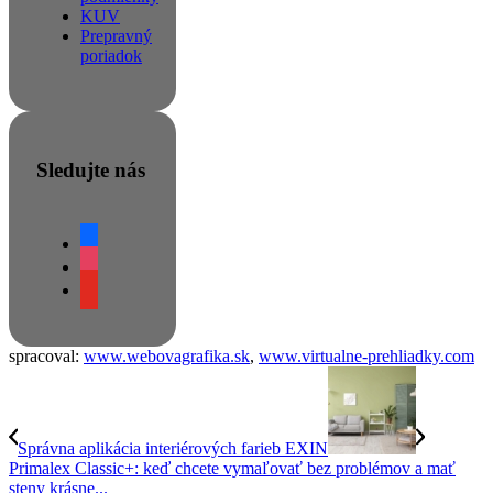
KUV
Prepravný
poriadok
Sledujte nás
facebook
instagram
youtube
spracoval:
www.webovagrafika.sk
,
www.virtualne-prehliadky.com
Správna aplikácia interiérových farieb EXIN
Primalex Classic+: keď chcete vymaľovať bez problémov a mať
steny krásne...