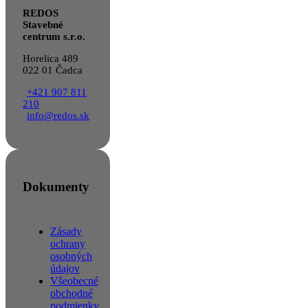
REDOS
Stavebné
centrum s.r.o.
Horelica 489
022 01 Čadca
+421 907 811
210
info@redos.sk
Dokumenty
Zásady
ochrany
osobných
údajov
Všeobecné
obchodné
podmienky