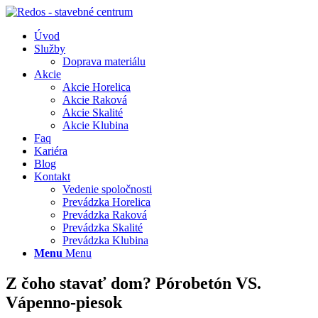
Úvod
Služby
Doprava materiálu
Akcie
Akcie Horelica
Akcie Raková
Akcie Skalité
Akcie Klubina
Faq
Kariéra
Blog
Kontakt
Vedenie spoločnosti
Prevádzka Horelica
Prevádzka Raková
Prevádzka Skalité
Prevádzka Klubina
Menu
Menu
Z čoho stavať dom? Pórobetón VS.
Vápenno-piesok