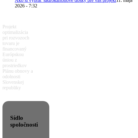
Ako si vybrať sadrokartónové dosky pre váš projekt
11. mája
2026 - 7:32
Projekt
optimalizácia
pri rozvozoch
tovaru je
financovaný
Európskou
úniou z
prostriedkov
Plánu obnovy a
odolnosti
Slovenskej
republiky
Sídlo
spoločnosti