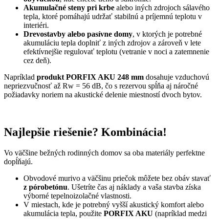
Akumulačné steny pri krbe
alebo iných zdrojoch sálavého
tepla, ktoré pomáhajú udržať stabilnú a príjemnú teplotu v
interiéri.
Drevostavby alebo pasívne domy
, v ktorých je potrebné
akumuláciu tepla doplniť z iných zdrojov a zároveň v lete
efektívnejšie regulovať teplotu (vetranie v noci a zatemnenie
cez deň).
Napríklad
produkt PORFIX AKU 248 mm
dosahuje vzduchovú
nepriezvučnosť až Rw = 56 dB, čo s rezervou spĺňa aj náročné
požiadavky noriem na akustické delenie miestností dvoch bytov.
Najlepšie riešenie? Kombinácia!
Vo väčšine bežných rodinných domov sa oba materiály perfektne
dopĺňajú.
Obvodové murivo a väčšinu priečok môžete bez obáv stavať
z pórobetónu
. Ušetríte čas aj náklady a vaša stavba získa
výborné tepelnoizolačné vlastnosti.
V miestach, kde je potrebný vyšší akustický komfort alebo
akumulácia tepla, použite
PORFIX AKU
(napríklad medzi