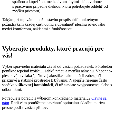
spálňou a kúpeľňou, medzi dvoma bytmi alebo v dome
s pracovňou prípadne dielňou, ktorú potrebujete oddeliť od
zvyšku priestoru).
Takýto prístup vám umožní stavbu prispôsobiť konkrétnym
požiadavkám každej časti domu a dosiahnuť ideálnu rovnováhu
medzi komfortom, nákladmi a funkčnosťou.
Vyberajte produkty, ktoré pracujú pre
vás!
Výber správneho materiálu závisí od vašich požiadaviek. Pórobetón
ponúkne tepelnú izoláciu, ľahkú prácu a menšiu námahu. Vápenno-
piesok vám vďaka špičkovej akustike a akumulácii zabezpečí
priaznivé a stabilné prostredie k bývaniu. Najlepšie riešenie často
spočíva v
šikovnej kombinácii
, či už staviate svojpomocne, alebo s
odborníkmi.
Potrebujete poradiť s výberom konkrétneho materiálu?
Ozvite sa
nám
. Radi vám pomôžeme navrhnúť optimálnu skladbu muriva
presne podľa vašich plánov
.