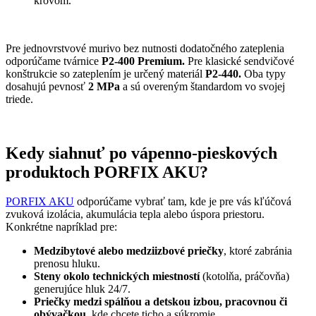
krovom.
Pre jednovrstvové murivo bez nutnosti dodatočného zateplenia
odporúčame tvárnice
P2-400
Premium.
Pre klasické sendvičové
konštrukcie so zateplením je určený materiál
P2-440.
Oba typy
dosahujú pevnosť
2 MPa
a sú overeným štandardom vo svojej
triede.
Kedy siahnuť po vápenno-pieskových
produktoch PORFIX AKU?
PORFIX AKU
odporúčame vybrať tam, kde je pre vás kľúčová
zvuková izolácia, akumulácia tepla alebo úspora priestoru.
Konkrétne napríklad pre:
Medzibytové alebo medziizbové priečky
, ktoré zabránia
prenosu hluku.
Steny okolo technických miestností
(kotolňa, práčovňa)
generujúce hluk 24/7.
Priečky medzi spálňou a detskou izbou, pracovnou či
obývačkou
, kde chcete ticho a súkromie.