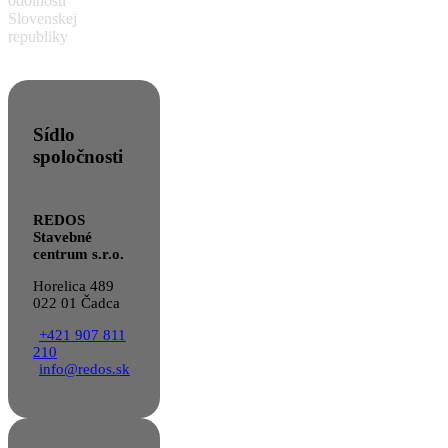
odolnosti
Slovenskej
republiky
Sídlo
spoločnosti
REDOS
Stavebné
centrum s.r.o.
Horelica 489
022 01 Čadca
+421 907 811
210
info@redos.sk