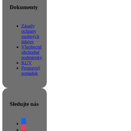
Dokumenty
Zásady
ochrany
osobných
údajov
Všeobecné
obchodné
podmienky
KUV
Prepravný
poriadok
Sledujte nás
facebook
instagram