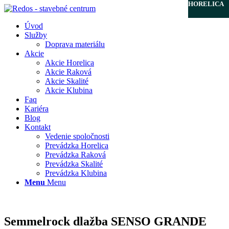
HORELICA
HORELICA
HORELICA
Úvod
Služby
Doprava materiálu
Akcie
Akcie Horelica
Akcie Raková
Akcie Skalité
Akcie Klubina
Faq
Kariéra
Blog
Kontakt
Vedenie spoločnosti
Prevádzka Horelica
Prevádzka Raková
Prevádzka Skalité
Prevádzka Klubina
Menu
Menu
HORELICA
Semmelrock dlažba SENSO GRANDE