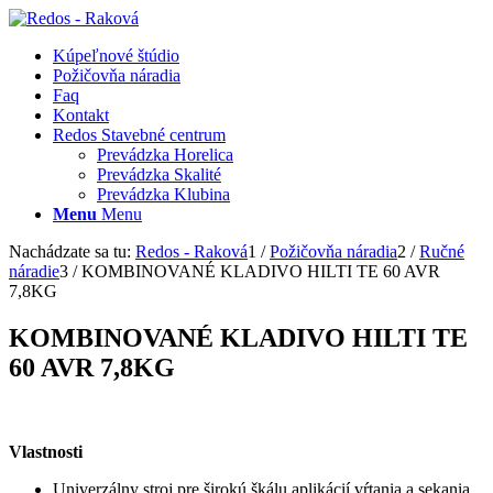
Kúpeľnové štúdio
Požičovňa náradia
Faq
Kontakt
Redos Stavebné centrum
Prevádzka Horelica
Prevádzka Skalité
Prevádzka Klubina
Menu
Menu
Nachádzate sa tu:
Redos - Raková
1
/
Požičovňa náradia
2
/
Ručné
náradie
3
/
KOMBINOVANÉ KLADIVO HILTI TE 60 AVR
7,8KG
KOMBINOVANÉ KLADIVO HILTI TE
60 AVR 7,8KG
Vlastnosti
Univerzálny stroj pre širokú škálu aplikácií vŕtania a sekania