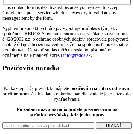
This contact form is deactivated because you refused to accept
Google reCaptcha service which is necessary to validate any
messages sent by the form.
Vyplnením kontaktných údajov vyjadrujem súhlas s tým, aby
spoločnosť REDOS Stavebné centrum s.r.o. v súlade so zákonom
č.428/2002 z.z. o ochrane osobných údajov, spracovala poskytnuté
osobné údaje a beriem na vedomie, že ma spoločnosť môže spätne
kontaktovať. Odvolať súhlas môžem zaslaním písomného
oznámenia na e-mailovú adresu
info@redos.sk
.
Požičovňa
náradia
Na každej našej prevádzke nájdete
požičovňu náradia s odlišným
sortimentom
. Ak hľadáte konkrétne náradie, zadajte jeho názov do
vyhľadávania.
Po zadaní názvu náradia budete presmerovaní na
stránku prevádzky, kde je dostupné.
HĽADAŤ