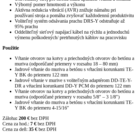
Výborný pomer hmotnosti a výkonu
Aktívna redukcia vibrácií (AVR) znižuje námahu pri
používaní stroja a pomáha zvyšovať každodennú produktivitu
Voliteľný systém odsávania prachu DRS-Y odstraňuje až
95% prachu
Oddeliteľný sieťový napájací kábel na rýchlu a jednoduchú
výmenu poškodených/ pretrhnutých káblov na pracovisku
Použitie
Vŕtanie otvorov na kotvy a priechodných otvorov do betónu a
muriva (odporúčané priemery v rozsahu 18 – 80 mm)
Jadrové vŕtanie do muriva a betónu s vŕtacími korunkami TE-
Y BK do priemeru 122 mm
Jadrové vŕtanie v murive s voliteľným adaptérom DD-TE-Y-
DR a vŕtacími korunkami DD-Y PCM do priemeru 122 mm
Vŕtanie otvorov na kotvy a priechodných otvorov do betónu a
muriva (odporúčané priemery v rozsahu 5/8″ – 3 1/8″)
Jadrové vŕtanie do muriva a betónu s vŕtacími korunkami TE-
Y BK do priemeru 4-15/16″
Záloha
: 200 €
bez DPH
Cena za hod.:
7 €
bez DPH
Cena za deň:
35 €
bez DPH