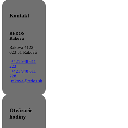
Kontakt
REDOS
Raková
Raková 4122,
023 51 Raková
+421 948 611
223
+421 948 611
228
rakova@redos.sk
Otváracie
hodiny