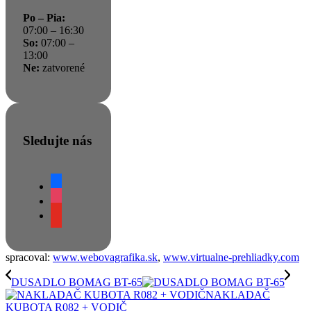
Po – Pia:
07:00 – 16:30
So:
07:00 –
13:00
Ne:
zatvorené
Sledujte nás
facebook
instagram
youtube
spracoval:
www.webovagrafika.sk
,
www.virtualne-prehliadky.com
DUSADLO BOMAG BT-65
NAKLADAČ
KUBOTA R082 + VODIČ