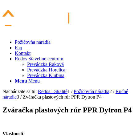
Požičovňa náradia
Faq
Kontakt
Redos Stavebné centrum
Prevádzka Raková
Prevádzka Horelica
Prevádzka Klubina
Menu
Menu
Nachádzate sa tu:
Redos - Skalité
1
/
Požičovňa náradia
2
/
Ručné
náradie
3
/
Zváračka plastových rúr PPR Dytron P4
Zváračka plastových rúr PPR Dytron P4
Vlastnosti