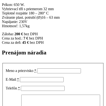
Príkon: 650 W.
Vyhrievací tŕň s priemerom 32 mm
Teplotné rozpätie 180 – 280° C
Zváranie plast. potrubí (Ø)16 – 63 mm
Napájanie: 230V
Hmotnosť: 1,57kg
Záloha
: 200 €
bez DPH
Cena za hod.:
7 €
bez DPH
Cena za deň:
45 €
bez DPH
Prenájom náradia
Meno a priezvisko
*
E-Mail
*
Telefón
*