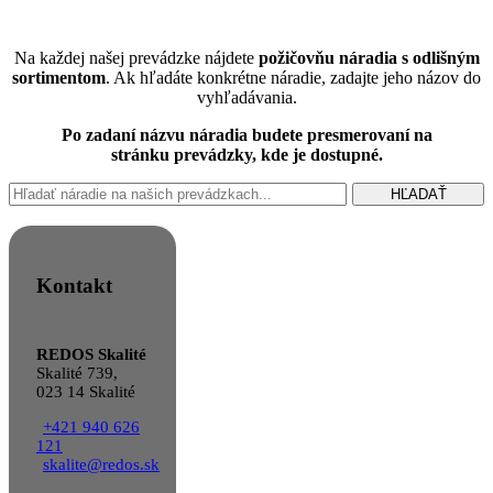
Na každej našej prevádzke nájdete
požičovňu náradia s odlišným
sortimentom
. Ak hľadáte konkrétne náradie, zadajte jeho názov do
vyhľadávania.
Po zadaní názvu náradia budete presmerovaní na
stránku prevádzky, kde je dostupné.
HĽADAŤ
Kontakt
REDOS Skalité
Skalité 739,
023 14 Skalité
+421 940 626
121
skalite@redos.sk