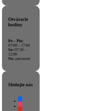
Otváracie
hodiny
Po – Pia:
07:00 – 17:00
So:
07:30 –
12:00
Ne:
zatvorené
Sledujte nás
facebook
instagram
youtube