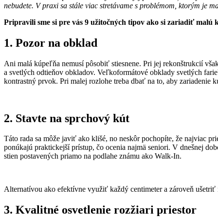
nebudete. V praxi sa stále viac stretávame s problémom, ktorým je m
Pripravili sme si pre vás 9 užitočných tipov ako si zariadiť mal
1. Pozor na obklad
Ani malá kúpeľňa nemusí pôsobiť stiesnene. Pri jej rekonštrukcií vš
a svetlých odtieňov obkladov. Veľkoformátové obklady svetlých farieb
kontrastný prvok. Pri malej rozlohe treba dbať na to, aby zariadenie
2. Stavte na sprchový kút
Táto rada sa môže javiť ako klišé, no neskôr pochopíte, že najviac p
ponúkajú praktickejší prístup, čo ocenia najmä seniori. V dnešnej do
stien postavených priamo na podlahe známu ako Walk-In.
Alternatívou ako efektívne využiť každý centimeter a zároveň ušetriť 
3. Kvalitné osvetlenie rozžiari priestor