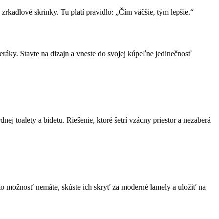
rkadlové skrinky. Tu platí pravidlo: „Čím väčšie, tým lepšie.“
teráky. Stavte na dizajn a vneste do svojej kúpeľne jedinečnosť
j toalety a bidetu. Riešenie, ktoré šetrí vzácny priestor a nezaberá
kúto možnosť nemáte, skúste ich skryť za moderné lamely a uložiť na