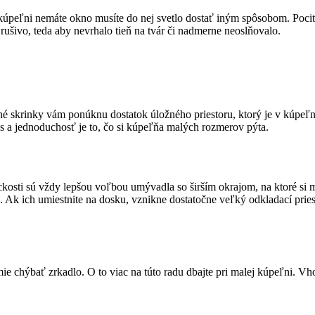
kúpeľni nemáte okno musíte do nej svetlo dostať iným spôsobom. Pocit
rušivo, teda aby nevrhalo tieň na tvár či nadmerne neoslňovalo.
né skrinky vám ponúknu dostatok úložného priestoru, ktorý je v kúpeľni 
mus a jednoduchosť je to, čo si kúpeľňa malých rozmerov pýta.
ckosti sú vždy lepšou voľbou umývadla so širším okrajom, na ktoré si
 Ak ich umiestnite na dosku, vznikne dostatočne veľký odkladací pries
chýbať zrkadlo. O to viac na túto radu dbajte pri malej kúpeľni. Vhodn