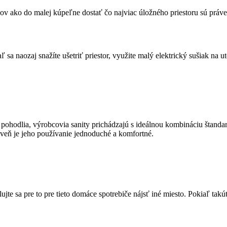
v ako do malej kúpeľne dostať čo najviac úložného priestoru sú práve z
 sa naozaj snažíte ušetriť priestor, využite malý elektrický sušiak na u
ohodlia, výrobcovia sanity prichádzajú s ideálnou kombináciu štandardne
oveň je jeho používanie jednoduché a komfortné.
ujte sa pre to pre tieto domáce spotrebiče nájsť iné miesto. Pokiaľ ta