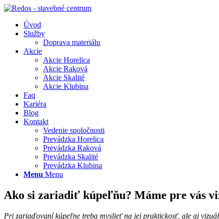
Úvod
Služby
Doprava materiálu
Akcie
Akcie Horelica
Akcie Raková
Akcie Skalité
Akcie Klubina
Faq
Kariéra
Blog
Kontakt
Vedenie spoločnosti
Prevádzka Horelica
Prevádzka Raková
Prevádzka Skalité
Prevádzka Klubina
Menu
Menu
Ako si zariadiť kúpeľňu? Máme pre vás viz
Pri zariaďovaní kúpeľne treba myslieť na jej praktickosť, ale aj vizu