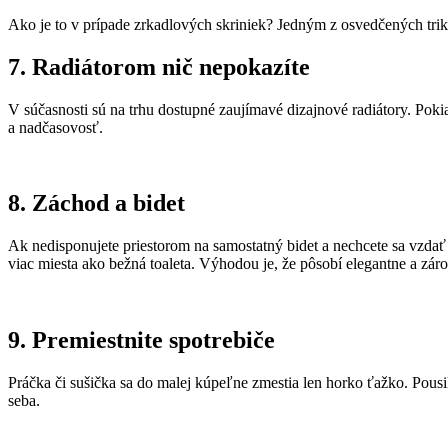
Ako je to v prípade zrkadlových skriniek? Jedným z osvedčených triko
7. Radiátorom nič nepokazíte
V súčasnosti sú na trhu dostupné zaujímavé dizajnové radiátory. Pokiaľ
a nadčasovosť.
8. Záchod a bidet
Ak nedisponujete priestorom na samostatný bidet a nechcete sa vzdať p
viac miesta ako bežná toaleta. Výhodou je, že pôsobí elegantne a zár
9. Premiestnite spotrebiče
Práčka či sušička sa do malej kúpeľne zmestia len horko ťažko. Pousil
seba.