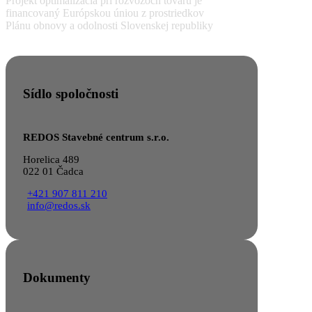
Projekt optimalizácia pri rozvozoch tovaru je
financovaný Európskou úniou z prostriedkov
Plánu obnovy a odolnosti Slovenskej republiky
Sídlo spoločnosti
REDOS Stavebné centrum s.r.o.
Horelica 489
022 01 Čadca
+421 907 811 210
info@redos.sk
Dokumenty