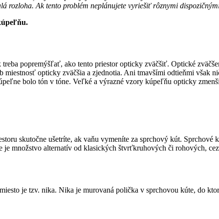
alá rozloha. Ak tento problém neplánujete vyriešiť rôznymi dispozičný
ú kúpeľňu.
ak treba popremýšľať, ako tento priestor opticky zväčšiť. Optické zvä
 miestnosť opticky zväčšia a zjednotia. Ani tmavšími odtieňmi však nič
 kúpeľne bolo tón v tóne. Veľké a výrazné vzory kúpeľňu opticky zmenš
riestoru skutočne ušetríte, ak vaňu vymeníte za sprchový kút. Sprchov
be je množstvo alternatív od klasických štvrťkruhových či rohových, c
miesto je tzv. nika. Nika je murovaná polička v sprchovou kúte, do kto