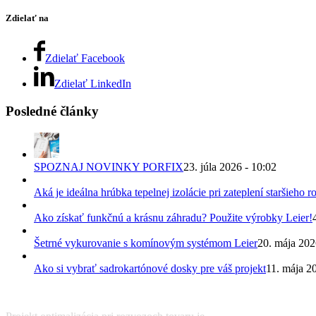
Zdielať na
Zdielať Facebook
Zdielať LinkedIn
Posledné články
SPOZNAJ NOVINKY PORFIX
23. júla 2026 - 10:02
Aká je ideálna hrúbka tepelnej izolácie pri zateplení staršieho
Ako získať funkčnú a krásnu záhradu? Použite výrobky Leier!
Šetrné vykurovanie s komínovým systémom Leier
20. mája 202
Ako si vybrať sadrokartónové dosky pre váš projekt
11. mája 2