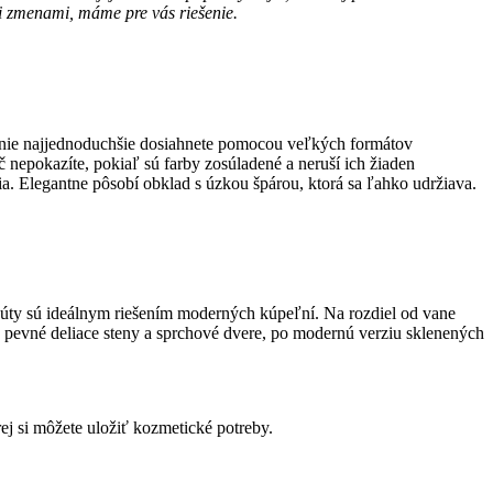
mi zmenami, máme pre vás riešenie.
čšenie najjednoduchšie dosiahnete pomocou veľkých formátov
 nepokazíte, pokiaľ sú farby zosúladené a neruší ich žiaden
ia. Elegantne pôsobí obklad s úzkou špárou, ktorá sa ľahko udržiava.
é kúty sú ideálnym riešením moderných kúpeľní. Na rozdiel od vane
ez pevné deliace steny a sprchové dvere, po modernú verziu sklenených
rej si môžete uložiť kozmetické potreby.