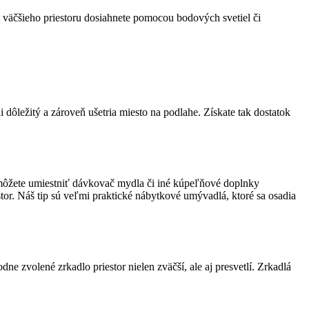
 väčšieho priestoru dosiahnete pomocou bodových svetiel či
dôležitý a zároveň ušetria miesto na podlahe. Získate tak dostatok
 môžete umiestniť dávkovač mydla či iné kúpeľňové doplnky
tor. Náš tip sú veľmi praktické nábytkové umývadlá, ktoré sa osadia
e zvolené zrkadlo priestor nielen zväčší, ale aj presvetlí. Zrkadlá