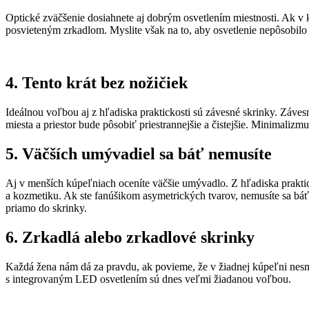
Optické zväčšenie dosiahnete aj dobrým osvetlením miestnosti. Ak v 
posvieteným zrkadlom. Myslite však na to, aby osvetlenie nepôsobilo 
4. Tento krát bez nožičiek
Ideálnou voľbou aj z hľadiska praktickosti sú závesné skrinky. Záves
miesta a priestor bude pôsobiť priestrannejšie a čistejšie. Minimaliz
5. Väčších umývadiel sa báť nemusíte
Aj v menších kúpeľniach oceníte väčšie umývadlo. Z hľadiska prakti
a kozmetiku. Ak ste fanúšikom asymetrických tvarov, nemusíte sa báť.
priamo do skrinky.
6. Zrkadlá alebo zrkadlové skrinky
Každá žena nám dá za pravdu, ak povieme, že v žiadnej kúpeľni nesmie 
s integrovaným LED osvetlením sú dnes veľmi žiadanou voľbou.